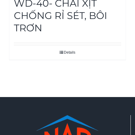
WD-40- CHAI XỊT
CHỐNG RỈ SÉT, BÔI
TRƠN
Details