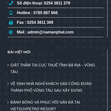
Số điện thoại: 0254 3811 379
Hotline : 0785 887 666
Fax : 0254 3811 369
Mail : admin@namanphat.com
BÀI VIẾT MỚI
GIẶT THẢM TẠI CỤC THUẾ TỈNH BÀ RỊA – VŨNG
TÀU
VỆ SINH NHÀ NGHỈ KHÁCH SẠN CÔNG ĐOÀN
THÀNH PHỐ VŨNG TÀU SAU XÂY DỰNG
ĐÁNH BÓNG VÀ PHỤC HỒI SÀN ĐÁ TẠI
VIETSOVPETRO RESORT