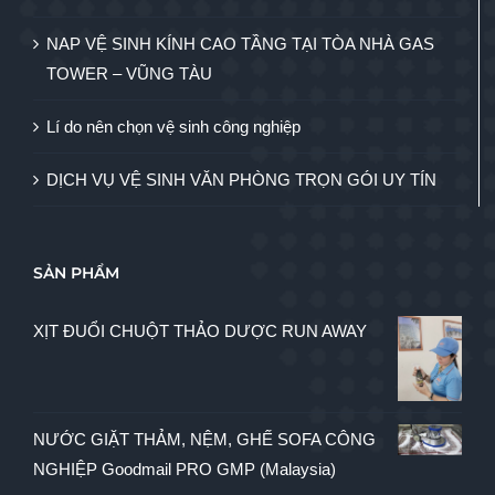
NAP VỆ SINH KÍNH CAO TẦNG TẠI TÒA NHÀ GAS
TOWER – VŨNG TÀU
Lí do nên chọn vệ sinh công nghiệp
DỊCH VỤ VỆ SINH VĂN PHÒNG TRỌN GÓI UY TÍN
SẢN PHẨM
XỊT ĐUỔI CHUỘT THẢO DƯỢC RUN AWAY
NƯỚC GIẶT THẢM, NỆM, GHẾ SOFA CÔNG
NGHIỆP Goodmail PRO GMP (Malaysia)