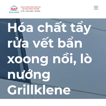
Skip
to
content
Hóa chất tẩy
rửa vết bẩn
xoong nồi, lò
nướng
Grillklene