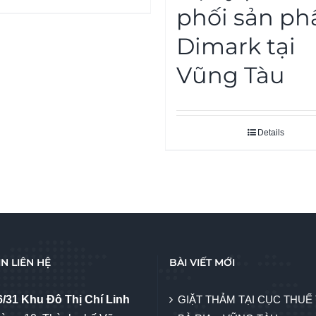
phối sản p
Dimark tại
Vũng Tàu
Details
N LIÊN HỆ
BÀI VIẾT MỚI
6/31 Khu Đô Thị Chí Linh
GIẶT THẢM TẠI CỤC THUẾ 