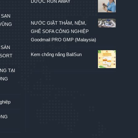
DƯỢC RUN AWAY
 SẠN
NƯỚC GIẶT THẢM, NỆM,
VŨNG
GHẾ SOFA CÔNG NGHIỆP
Goodmail PRO GMP (Malaysia)
 SÀN
Kem chống nắng BaliSun
ESORT
NG TẠI
ŨNG
nghiệp
ÒNG