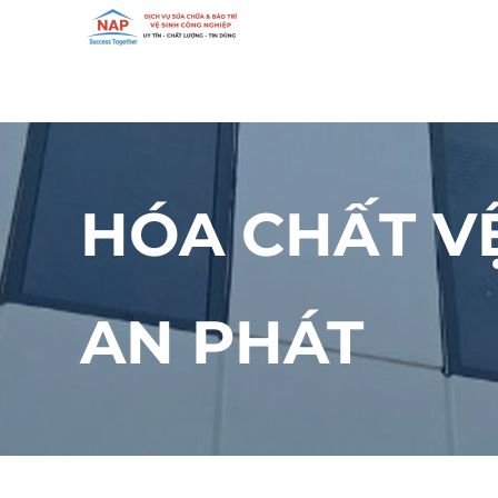
Skip
to
content
HÓA CHẤT V
AN PHÁT