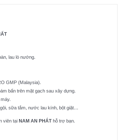
HẤT
bàn, lau lò nướng.
 GMP (Malaysia).
 bẩn trên mặt gạch sau xây dựng.
 máy.
, sữa tắm, nước lau kính, bột giặt…
n viên tại
NAM AN PHÁT
hỗ trợ bạn.