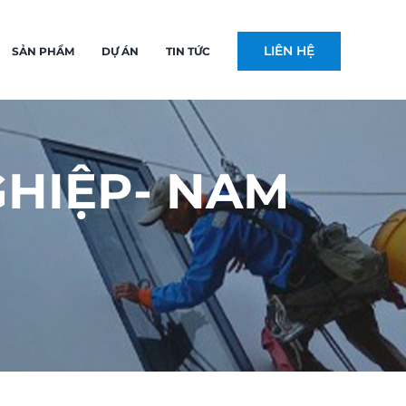
LIÊN HỆ
SẢN PHẨM
DỰ ÁN
TIN TỨC
GHIỆP- NAM