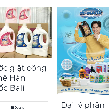
c giặt công
hệ Hàn
c Bali
Đại lý phân
Details