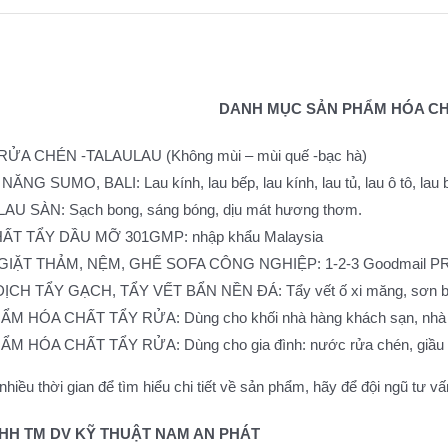
DANH MỤC SẢN PHẨM HÓA C
ỬA CHÉN -TALAULAU (Không mùi – mùi quế -bạc hà)
ĂNG SUMO, BALI: Lau kính, lau bếp, lau kính, lau tủ, lau ô tô, lau 
U SÀN: Sạch bong, sáng bóng, dịu mát hương thơm.
ẤT TẨY DẦU MỠ 301GMP: nhập khẩu Malaysia
IẶT THẢM, NỆM, GHẾ SOFA CÔNG NGHIỆP: 1-2-3 Goodmail PRO
CH TẨY GẠCH, TẨY VẾT BẨN NỀN ĐÁ: Tẩy vết ố xi măng, sơn bám
M HÓA CHẤT TẨY RỬA: Dùng cho khối nhà hàng khách sạn, nhà
M HÓA CHẤT TẨY RỬA: Dùng cho gia đình: nước rửa chén, giầu gội
hiều thời gian để tìm hiểu chi tiết về sản phẩm, hãy để đội ngũ tư vấ
HH TM DV KỸ THUẬT NAM AN PHÁT