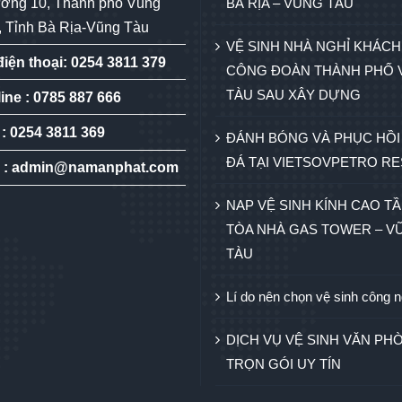
ờng 10, Thành phố Vũng
BÀ RỊA – VŨNG TÀU
, Tỉnh Bà Rịa-Vũng Tàu
VỆ SINH NHÀ NGHỈ KHÁCH
điện thoại: 0254 3811 379
CÔNG ĐOÀN THÀNH PHỐ 
TÀU SAU XÂY DỰNG
line : 0785 887 666
 : 0254 3811 369
ĐÁNH BÓNG VÀ PHỤC HỒI
ĐÁ TẠI VIETSOVPETRO R
l : admin@namanphat.com
NAP VỆ SINH KÍNH CAO TẦ
TÒA NHÀ GAS TOWER – V
TÀU
Lí do nên chọn vệ sinh công 
DỊCH VỤ VỆ SINH VĂN PH
TRỌN GÓI UY TÍN