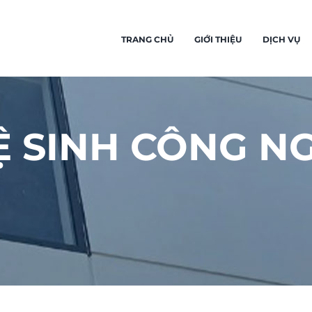
TRANG CHỦ
GIỚI THIỆU
DỊCH VỤ
Ệ SINH CÔNG N