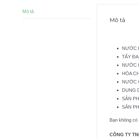
Mô tả
Mô tả
NƯỚC R
TẨY ĐA N
NƯỚC LA
HÓA CH
NƯỚC G
DUNG DỊ
SẢN PHẨ
SẢN PHẨ
Bạn không có n
CÔNG TY TN