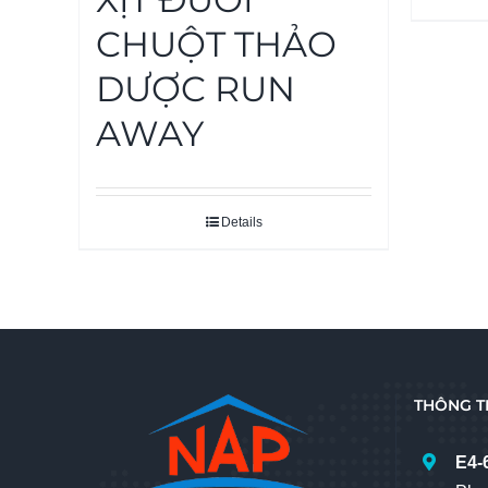
CHUỘT THẢO
DƯỢC RUN
AWAY
Details
THÔNG TI
E4-