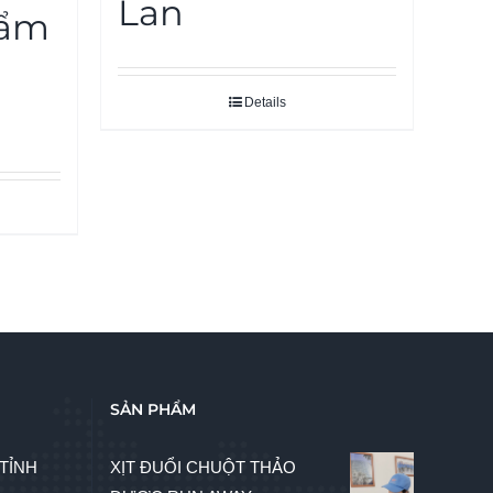
Lan
hẩm
Details
SẢN PHẨM
TỈNH
XỊT ĐUỔI CHUỘT THẢO