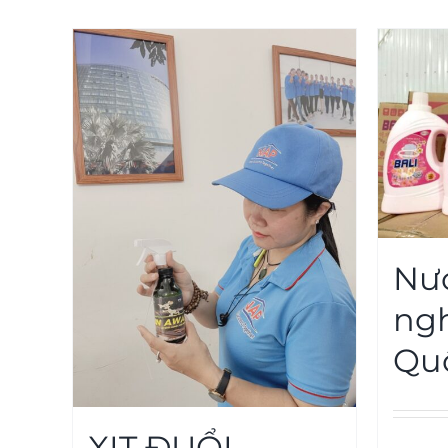
Nướ
ng
Quố
XỊT ĐUỔI