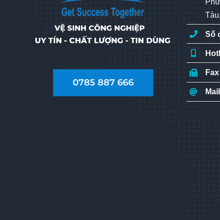
Phư
Tàu
Số 
Hot
Fax
0785 887 666
Mai